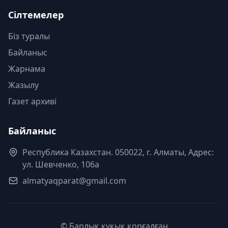
Сілтемелер
Біз туралы
Байланыс
Жарнама
Жазылу
Газет архиві
Байланыс
Республика Казахстан. 050022, г. Алматы, Адрес:
ул. Шевченко, 106а
almatyaqparat@gmail.com
© Барлық құқық қорғалған