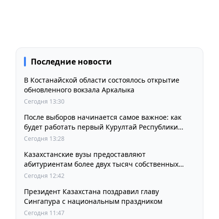
Последние новости
В Костанайской области состоялось открытие
обновленного вокзала Аркалыка
Сегодня 13:30
После выборов начинается самое важное: как
будет работать первый Курултай Республики
Казахстан
Сегодня 13:28
Казахстанские вузы предоставляют
абитуриентам более двух тысяч собственных
образовательных грантов
Сегодня 12:42
Президент Казахстана поздравил главу
Сингапура с национальным праздником
Сегодня 11:47