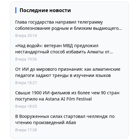
Последние новости
Глава государства направил телеграмму
соболезнования родным и близким выдающегося
кинорежиссера Ардака Амиркулова
Вчера 20:14
«Над водой»: ветеран МВД предложил
нестандартный способ избавить Алматы от
пробок и смога
Вчера 19:56
От ИИ до мирового признания: как алматинские
педагоги задают тренды в изучении языков
Вчера 18:27
Свыше 1900 ИИ-фильмов из более чем 90 стран
поступило на Astana AI Film Festival
Вчера 18:03
В Вооруженных силах стартовал челлендж по
чтению произведений Абая
Вчера 17:38