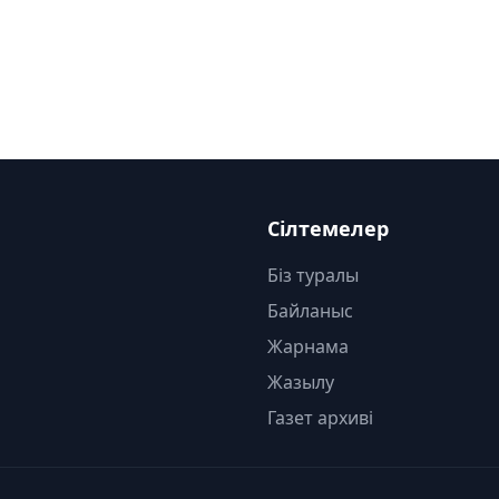
Сілтемелер
Біз туралы
Байланыс
Жарнама
Жазылу
Газет архиві