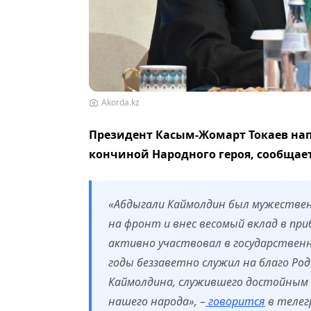
Akorda.kz
Президент Касым-Жомарт Токаев нап
кончиной Народного героя, сообщае
«Абдыгали Каймолдин был мужествен
на фронт и внес весомый вклад в пр
активно участвовал в государствен
годы беззаветно служил на благо Ро
Каймолдина, служившего достойным 
нашего народа», –
говорится
в телег