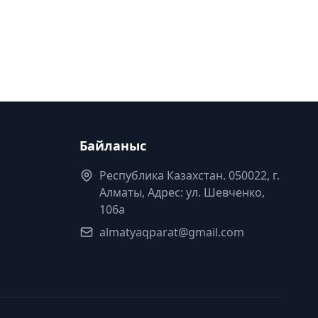
Байланыс
Республика Казахстан. 050022, г.
Алматы, Адрес: ул. Шевченко,
106а
almatyaqparat@gmail.com