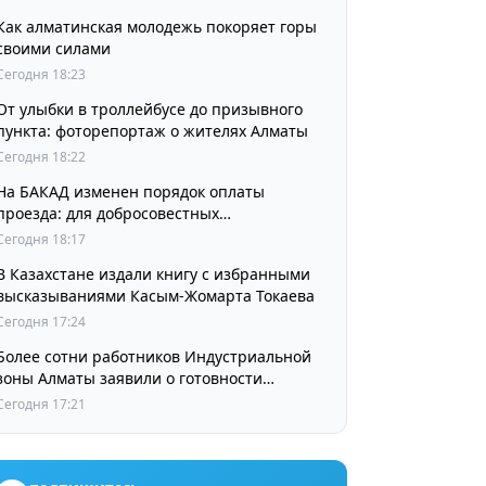
Как алматинская молодежь покоряет горы
своими силами
Сегодня 18:23
От улыбки в троллейбусе до призывного
пункта: фоторепортаж о жителях Алматы
Сегодня 18:22
На БАКАД изменен порядок оплаты
проезда: для добросовестных
пользователей стоимость остается
Сегодня 18:17
прежней
В Казахстане издали книгу с избранными
высказываниями Касым-Жомарта Токаева
Сегодня 17:24
Более сотни работников Индустриальной
зоны Алматы заявили о готовности
принять участие в выборах членов
Сегодня 17:21
Курылтая