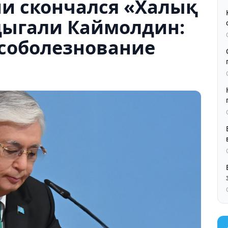
ни скончался «Халық
ыгали Каймолдин:
 соболезнование