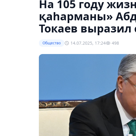
На 105 году жиз
қаһарманы» Абд
Токаев выразил
14.07.2025, 17:24
498
Общество