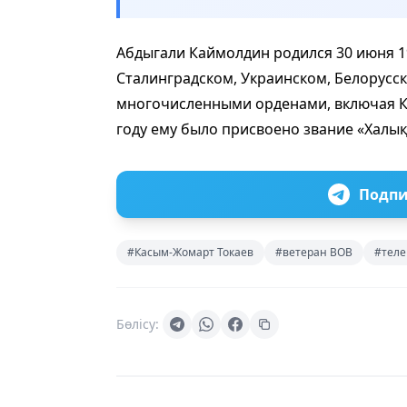
Абдыгали Каймолдин родился 30 июня 19
Сталинградском, Украинском, Белорусс
многочисленными орденами, включая Кр
году ему было присвоено звание «Халы
Подпи
#Касым-Жомарт Токаев
#ветеран ВОВ
#теле
Бөлісу: