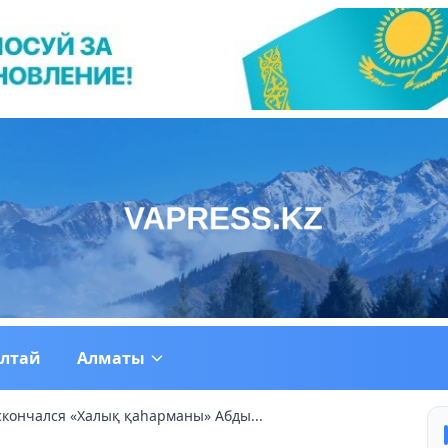
ултай
Алматы
скончался «Халық қаһарманы» Абды...