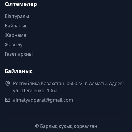
Сілтемелер
Біз туралы
Байланыс
Жарнама
Жазылу
Газет архиві
Байланыс
Республика Казахстан. 050022, г. Алматы, Адрес:
ул. Шевченко, 106а
almatyaqparat@gmail.com
© Барлық құқық қорғалған