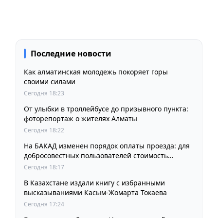
Последние новости
Как алматинская молодежь покоряет горы
своими силами
Сегодня 18:23
От улыбки в троллейбусе до призывного пункта:
фоторепортаж о жителях Алматы
Сегодня 18:22
На БАКАД изменен порядок оплаты проезда: для
добросовестных пользователей стоимость
остается прежней
Сегодня 18:17
В Казахстане издали книгу с избранными
высказываниями Касым-Жомарта Токаева
Сегодня 17:24