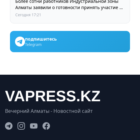
Более сотни работников Индустриальной зоны
Алматы заявили о готовности принять участие в
выборах членов Курылтая
Сегодня 17:21
подпишитесь
Telegram
Вечерний Алматы - Новостной сайт