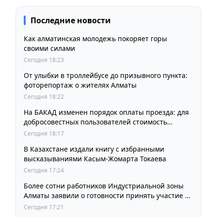
Последние новости
Как алматинская молодежь покоряет горы
своими силами
Сегодня 18:23
От улыбки в троллейбусе до призывного пункта:
фоторепортаж о жителях Алматы
Сегодня 18:22
На БАКАД изменен порядок оплаты проезда: для
добросовестных пользователей стоимость
остается прежней
Сегодня 18:17
В Казахстане издали книгу с избранными
высказываниями Касым-Жомарта Токаева
Сегодня 17:24
Более сотни работников Индустриальной зоны
Алматы заявили о готовности принять участие в
выборах членов Курылтая
Сегодня 17:21