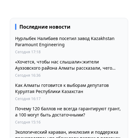
Последние новости
Нурлыбек Налибаев посетил завод Kazakhstan
Paramount Engineering
Сегодня 17:18
«Хочется, чтобы нас слышали»:жители
Ауэзовского района Алматы рассказали, чего
ждут от выборов депутатов Курултая
Сегодня 16:36
Как Алматы готовится к выборам депутатов
Курултая Республики Казахстан
Сегодня 16:17
Почему 120 баллов не всегда гарантируют грант,
а 100 могут быть достаточными?
Сегодня 15:16
Экологический караван, инклюзия и поддержка