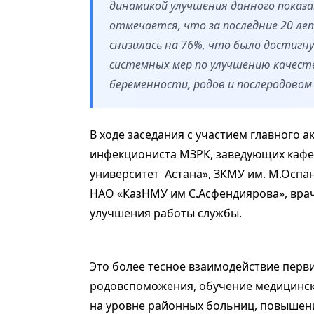
динамикой улучшения данного показ
отмечается, что за последние 20 ле
снизилась на 76%, что было достигн
системных мер по
улучшению качест
беременности, родов и послеродовом 
В ходе заседания с участием главного 
инфекциониста МЗРК, заведующих кафе
университет Астана», ЗКМУ им. М.Оспа
НАО «КазНМУ им С.Асфендиярова», вра
улучшения работы службы.
Это более тесное взаимодействие перв
родовспоможения, обучение медицинск
на уровне районных больниц, повышени