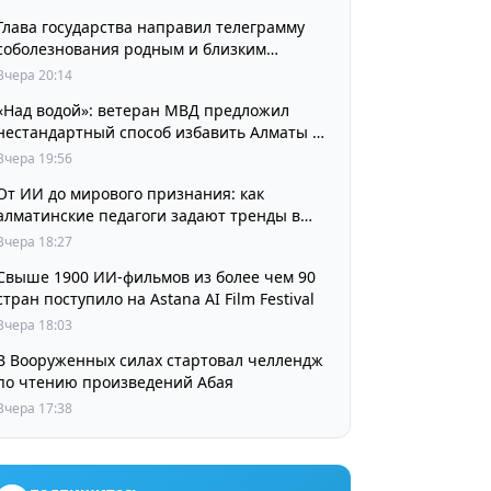
Глава государства направил телеграмму
соболезнования родным и близким
выдающегося кинорежиссера Ардака
Вчера 20:14
Амиркулова
«Над водой»: ветеран МВД предложил
нестандартный способ избавить Алматы от
пробок и смога
Вчера 19:56
От ИИ до мирового признания: как
алматинские педагоги задают тренды в
изучении языков
Вчера 18:27
Свыше 1900 ИИ-фильмов из более чем 90
стран поступило на Astana AI Film Festival
Вчера 18:03
В Вооруженных силах стартовал челлендж
по чтению произведений Абая
Вчера 17:38