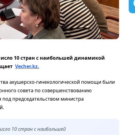
число 10 стран с наибольшей динамикой
бщает
Vecher.kz.
ства
акушерско-гинекологической помощи
были
онного совета
по совершенствованию
 под председательством министра
й
.
число 10 стран с наибольшей