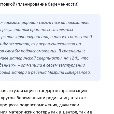
отовкой (планирование беременности).
был зарегистрирован самый низкий показатель
о результатом принятых системных
ерства здравоохранения, а также совместной
ды экспертов, акушеров-гинекологов на
тов службы родовспоможения.
В сравнении с
учаев материнской смертности на 1
2
%,
что
денных», – отметила в своем выступлении
овья матери и ребенка Магрипа Ембергенова.
чая актуализацию стандартов организации
рутов беременных и родильниц, а также
 процесса родовспоможения, дали свои
ния материнских потерь как в центре, так и в