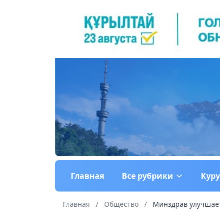
Главная
Все рубрики
Кур
Главная
/
Общество
/
Минздрав улучшает