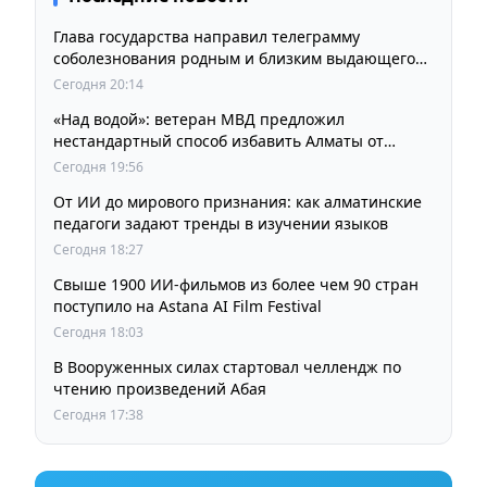
Глава государства направил телеграмму
соболезнования родным и близким выдающегося
кинорежиссера Ардака Амиркулова
Сегодня 20:14
«Над водой»: ветеран МВД предложил
нестандартный способ избавить Алматы от
пробок и смога
Сегодня 19:56
От ИИ до мирового признания: как алматинские
педагоги задают тренды в изучении языков
Сегодня 18:27
Свыше 1900 ИИ-фильмов из более чем 90 стран
поступило на Astana AI Film Festival
Сегодня 18:03
В Вооруженных силах стартовал челлендж по
чтению произведений Абая
Сегодня 17:38