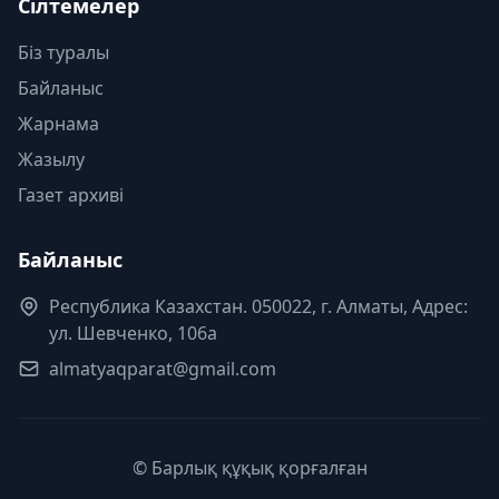
Сілтемелер
Біз туралы
Байланыс
Жарнама
Жазылу
Газет архиві
Байланыс
Республика Казахстан. 050022, г. Алматы, Адрес:
ул. Шевченко, 106а
almatyaqparat@gmail.com
© Барлық құқық қорғалған