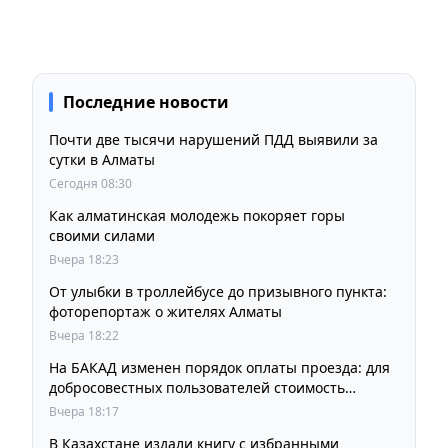
Последние новости
Почти две тысячи нарушений ПДД выявили за
сутки в Алматы
Сегодня 08:30
Как алматинская молодежь покоряет горы
своими силами
Вчера 18:23
От улыбки в троллейбусе до призывного пункта:
фоторепортаж о жителях Алматы
Вчера 18:22
На БАКАД изменен порядок оплаты проезда: для
добросовестных пользователей стоимость
остается прежней
Вчера 18:17
В Казахстане издали книгу с избранными