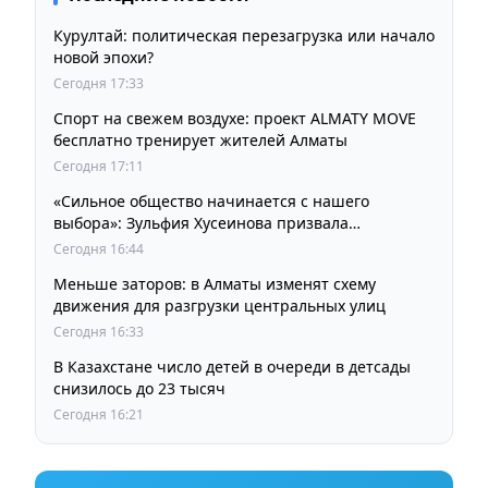
Курултай: политическая перезагрузка или начало
новой эпохи?
Сегодня 17:33
Спорт на свежем воздухе: проект ALMATY MOVE
бесплатно тренирует жителей Алматы
Сегодня 17:11
«Сильное общество начинается с нашего
выбора»: Зульфия Хусеинова призвала
казахстанцев принять участие в выборах
Сегодня 16:44
депутатов Курултая
Меньше заторов: в Алматы изменят схему
движения для разгрузки центральных улиц
Сегодня 16:33
В Казахстане число детей в очереди в детсады
снизилось до 23 тысяч
Сегодня 16:21