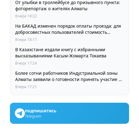
От улыбки в троллейбусе до призывного пункта:
фоторепортаж о жителях Алматы
Вчера 18:22
На БАКАД изменен порядок оплаты проезда: для
добросовестных пользователей стоимость
остается прежней
Вчера 18:17
В Казахстане издали книгу с избранными
высказываниями Касым-Жомарта Токаева
Вчера 17:24
Более сотни работников Индустриальной зоны
Алматы заявили о готовности принять участие в
выборах членов Курылтая
Вчера 17:21
подпишитесь
Telegram