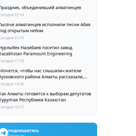
Праздник, объединивший алматинцев
Сегодня 22:14
Тысячи алматинцев исполнили песни Абая
под открытым небом
Сегодня 22:10
Нурлыбек Налибаев посетил завод
Kazakhstan Paramount Engineering
Сегодня 17:18
«Хочется, чтобы нас слышали»:жители
Ауэзовского района Алматы рассказали,
чего ждут от выборов депутатов Курултая
Сегодня 16:36
Как Алматы готовится к выборам депутатов
Курултая Республики Казахстан
Сегодня 16:17
подпишитесь
Telegram