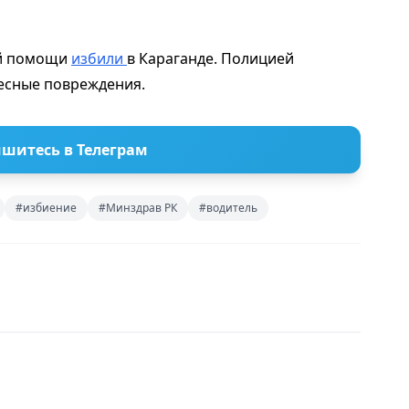
ой помощи
избили
в Караганде. Полицией
лесные повреждения.
шитесь в Телеграм
#избиение
#Минздрав РК
#водитель