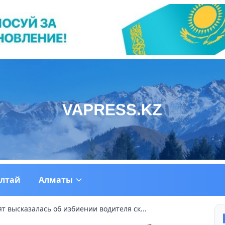
ултай
Алматы
т высказалась об избиении водителя ск...