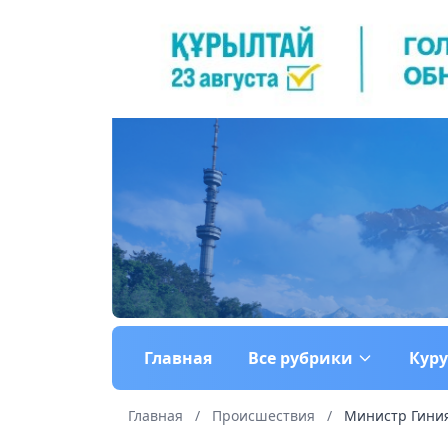
Главная
Все рубрики
Кур
Главная
/
Происшествия
/
Министр Гиния