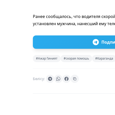
Ранее сообщалось, что водителя скор
установлен мужчина, нанесший ему те
Подпи
#Ажар Гиният
#скорая помошь
#Караганда
Бөлісу: