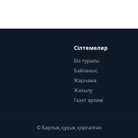
Сілтемелер
Біз туралы
Байланыс
Жарнама
Жазылу
Газет архиві
© Барлық құқық қорғалған