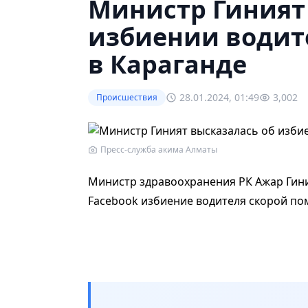
Министр Гиният
избиении водит
в Караганде
28.01.2024, 01:49
3,002
Происшествия
Пресс-служба акима Алматы
Министр здравоохранения РК Ажар Гин
Facebook избиение водителя скорой п