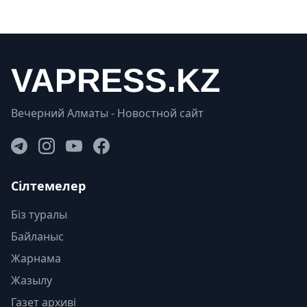
Вечерний Алматы - Новостной сайт
Сілтемелер
Біз туралы
Байланыс
Жарнама
Жазылу
Газет архиві