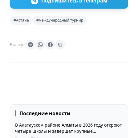
Подпишитесь в Телеграм
#Астана
#международный турнир
Бөлісу:
Последние новости
В Алатауском районе Алматы в 2026 году откроют
четыре школы и завершат крупные
инфраструктурные проекты