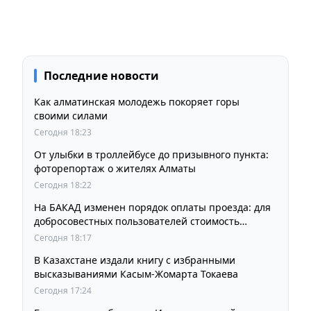
Последние новости
Как алматинская молодежь покоряет горы
своими силами
Сегодня 18:23
От улыбки в троллейбусе до призывного пункта:
фоторепортаж о жителях Алматы
Сегодня 18:22
На БАКАД изменен порядок оплаты проезда: для
добросовестных пользователей стоимость
остается прежней
Сегодня 18:17
В Казахстане издали книгу с избранными
высказываниями Касым-Жомарта Токаева
Сегодня 17:24