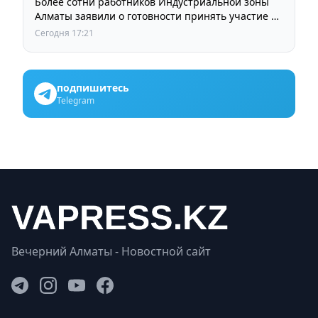
Более сотни работников Индустриальной зоны
Алматы заявили о готовности принять участие в
выборах членов Курылтая
Сегодня 17:21
подпишитесь
Telegram
Вечерний Алматы - Новостной сайт