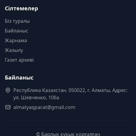
Сілтемелер
Біз туралы
Байланыс
Жарнама
Жазылу
Газет архиві
Байланыс
Республика Казахстан. 050022, г. Алматы, Адрес:
ул. Шевченко, 106а
almatyaqparat@gmail.com
© Барлық құқық қорғалған