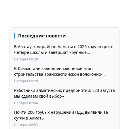
Последние новости
В Алатауском районе Алматы в 2026 году откроют
четыре школы и завершат крупные
инфраструктурные проекты
Сегодня 09:28
В Казахстане завершен ключевой этап
строительства Транскаспийской волоконно-
оптической линии связи
Сегодня 09:28
Работники алматинских предприятий: «23 августа
мы сделаем свой выбор»
Сегодня 09:04
Почти 200 грубых нарушений ПДД выявили за
сутки в Алматы
Сегодня 08:53