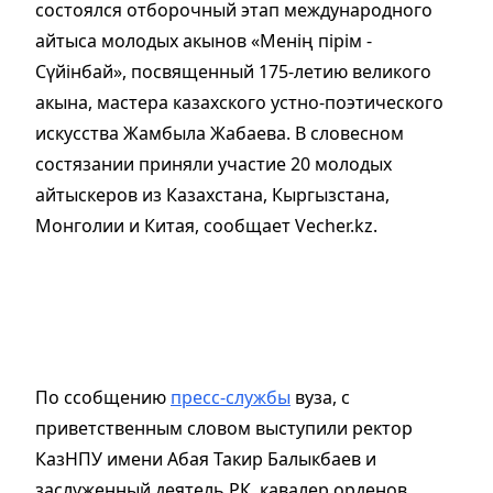
состоялся отборочный этап международного
айтыса молодых акынов «Менің пірім -
Сүйінбай», посвященный 175-летию великого
акына, мастера казахского устно-поэтического
искусства Жамбыла Жабаева. В словесном
состязании приняли участие 20 молодых
айтыскеров из Казахстана, Кыргызстана,
Монголии и Китая, сообщает Vecher.kz.
По ссобщению
пресс-службы
вуза, с
приветственным словом выступили ректор
КазНПУ имени Абая Такир Балыкбаев и
заслуженный деятель РК, кавалер орденов