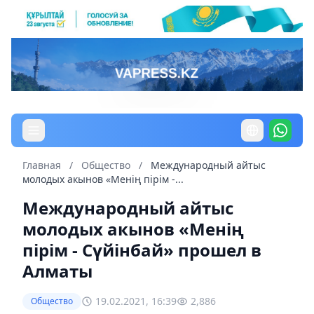
Главная
/
Общество
/
Международный айтыс
молодых акынов «Менің пірім -...
Международный айтыс
молодых акынов «Менің
пірім - Сүйінбай» прошел в
Алматы
19.02.2021, 16:39
2,886
Общество