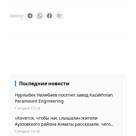
Бөлісу:
Последние новости
Нурлыбек Налибаев посетил завод Kazakhstan
Paramount Engineering
Сегодня 17:18
«Хочется, чтобы нас слышали»:жители
Ауэзовского района Алматы рассказали, чего
ждут от выборов депутатов Курултая
Сегодня 16:36