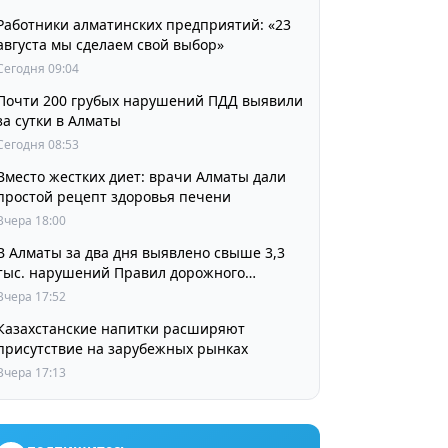
Работники алматинских предприятий: «23
августа мы сделаем свой выбор»
Сегодня 09:04
Почти 200 грубых нарушений ПДД выявили
за сутки в Алматы
Сегодня 08:53
Вместо жестких диет: врачи Алматы дали
простой рецепт здоровья печени
Вчера 18:00
В Алматы за два дня выявлено свыше 3,3
тыс. нарушений Правил дорожного
движения
Вчера 17:52
Казахстанские напитки расширяют
присутствие на зарубежных рынках
Вчера 17:13