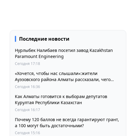
Последние новости
Нурлыбек Налибаев посетил завод Kazakhstan
Paramount Engineering
Сегодня 17:18
«Хочется, чтобы нас слышали»:жители
Ауэзовского района Алматы рассказали, чего
ждут от выборов депутатов Курултая
Сегодня 16:36
Как Алматы готовится к выборам депутатов
Курултая Республики Казахстан
Сегодня 16:17
Почему 120 баллов не всегда гарантируют грант,
а 100 могут быть достаточными?
Сегодня 15:16