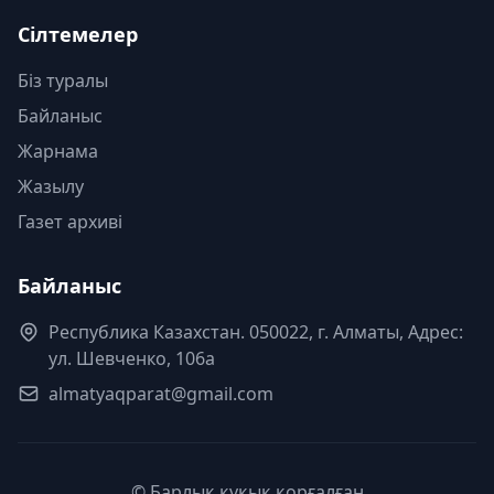
Сілтемелер
Біз туралы
Байланыс
Жарнама
Жазылу
Газет архиві
Байланыс
Республика Казахстан. 050022, г. Алматы, Адрес:
ул. Шевченко, 106а
almatyaqparat@gmail.com
© Барлық құқық қорғалған