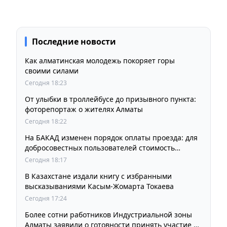
Последние новости
Как алматинская молодежь покоряет горы
своими силами
Сегодня 18:23
От улыбки в троллейбусе до призывного пункта:
фоторепортаж о жителях Алматы
Сегодня 18:22
На БАКАД изменен порядок оплаты проезда: для
добросовестных пользователей стоимость
остается прежней
Сегодня 18:17
В Казахстане издали книгу с избранными
высказываниями Касым-Жомарта Токаева
Сегодня 17:24
Более сотни работников Индустриальной зоны
Алматы заявили о готовности принять участие в