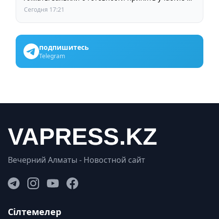
выборах членов Курылтая
Сегодня 17:21
подпишитесь
Telegram
Вечерний Алматы - Новостной сайт
Сілтемелер