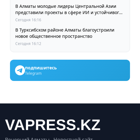
В Алматы молодые лидеры Центральной Азии
представили проекты в сфере ИИ и устойчивого
развития
Сегодня 16:16
В Турксибском районе Алматы благоустроили
новое общественное пространство
Сегодня 16:12
подпишитесь
Telegram
Вечерний Алматы - Новостной сайт