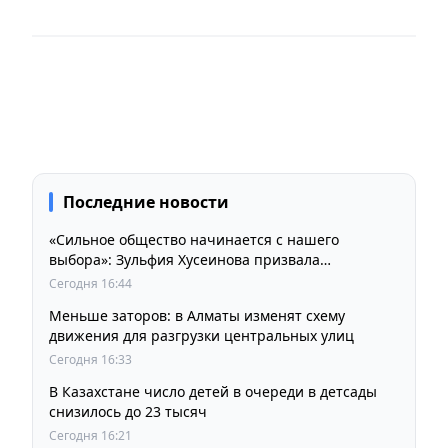
Последние новости
«Сильное общество начинается с нашего
выбора»: Зульфия Хусеинова призвала
казахстанцев принять участие в выборах
Сегодня 16:44
депутатов Курултая
Меньше заторов: в Алматы изменят схему
движения для разгрузки центральных улиц
Сегодня 16:33
В Казахстане число детей в очереди в детсады
снизилось до 23 тысяч
Сегодня 16:21