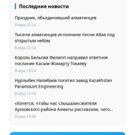
Последние новости
Праздник, объединивший алматинцев
Вчера 22:14
Тысячи алматинцев исполнили песни Абая под
открытым небом
Вчера 22:10
Король Бельгии Филипп направил ответное
послание Касым-Жомарту Токаеву
Вчера 18:04
Нурлыбек Налибаев посетил завод Kazakhstan
Paramount Engineering
Вчера 17:18
«Хочется, чтобы нас слышали»:жители
Ауэзовского района Алматы рассказали, чего
ждут от выборов депутатов Курултая
Вчера 16:36