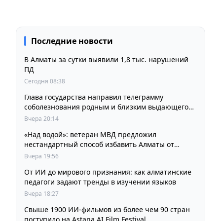
Последние новости
В Алматы за сутки выявили 1,8 тыс. нарушений
ПД
Сегодня 08:38
Глава государства направил телеграмму
соболезнования родным и близким выдающегося
кинорежиссера Ардака Амиркулова
Вчера 20:14
«Над водой»: ветеран МВД предложил
нестандартный способ избавить Алматы от
пробок и смога
Вчера 19:56
От ИИ до мирового признания: как алматинские
педагоги задают тренды в изучении языков
Вчера 18:27
Свыше 1900 ИИ-фильмов из более чем 90 стран
поступило на Astana AI Film Festival