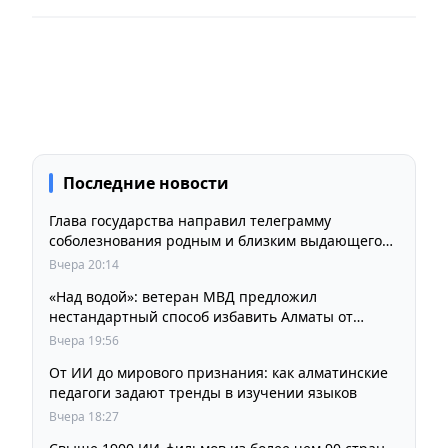
Последние новости
Глава государства направил телеграмму
соболезнования родным и близким выдающегося
кинорежиссера Ардака Амиркулова
Вчера 20:14
«Над водой»: ветеран МВД предложил
нестандартный способ избавить Алматы от
пробок и смога
Вчера 19:56
От ИИ до мирового признания: как алматинские
педагоги задают тренды в изучении языков
Вчера 18:27