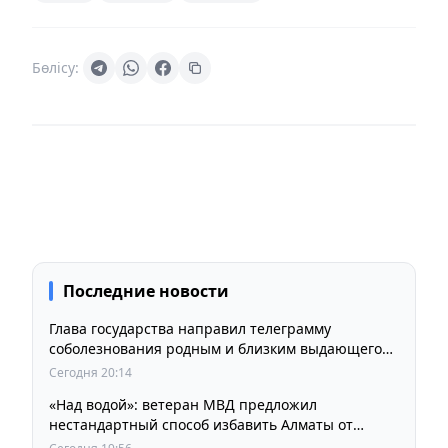
Бөлісу:
Последние новости
Глава государства направил телеграмму
соболезнования родным и близким выдающегося
кинорежиссера Ардака Амиркулова
Сегодня 20:14
«Над водой»: ветеран МВД предложил
нестандартный способ избавить Алматы от
пробок и смога