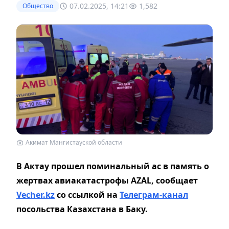
07.02.2025, 14:21
1,582
Общество
Акимат Мангистауской области
В Актау прошел поминальный ас
в память о
жертвах авиакатастрофы AZAL, сообщает
Vecher.kz
со ссылкой на
Телеграм-канал
посольства Казахстана в Баку.