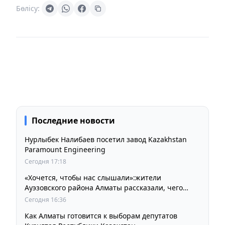
Бөлісу:
Последние новости
Нурлыбек Налибаев посетил завод Kazakhstan
Paramount Engineering
Сегодня 17:18
«Хочется, чтобы нас слышали»:жители
Ауэзовского района Алматы рассказали, чего
ждут от выборов депутатов Курултая
Сегодня 16:36
Как Алматы готовится к выборам депутатов