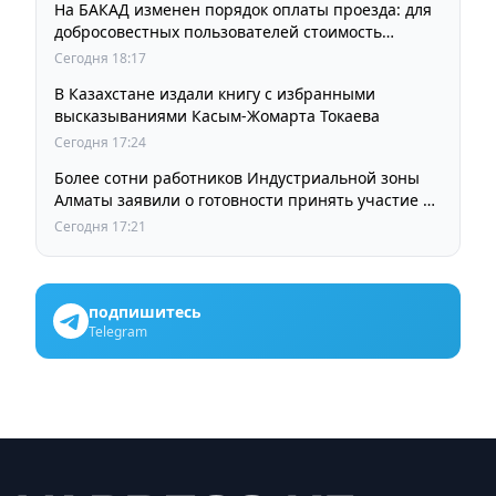
На БАКАД изменен порядок оплаты проезда: для
добросовестных пользователей стоимость
остается прежней
Сегодня 18:17
В Казахстане издали книгу с избранными
высказываниями Касым-Жомарта Токаева
Сегодня 17:24
Более сотни работников Индустриальной зоны
Алматы заявили о готовности принять участие в
выборах членов Курылтая
Сегодня 17:21
подпишитесь
Telegram