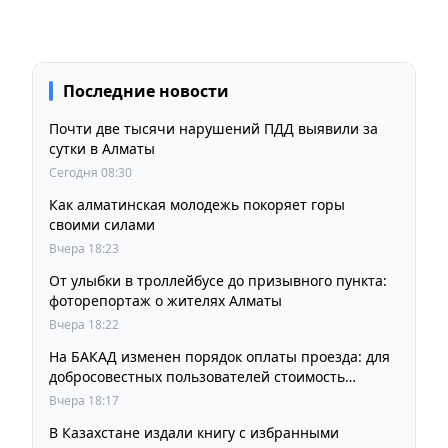
Последние новости
Почти две тысячи нарушений ПДД выявили за
сутки в Алматы
Сегодня 08:30
Как алматинская молодежь покоряет горы
своими силами
Вчера 18:23
От улыбки в троллейбусе до призывного пункта:
фоторепортаж о жителях Алматы
Вчера 18:22
На БАКАД изменен порядок оплаты проезда: для
добросовестных пользователей стоимость
остается прежней
Вчера 18:17
В Казахстане издали книгу с избранными