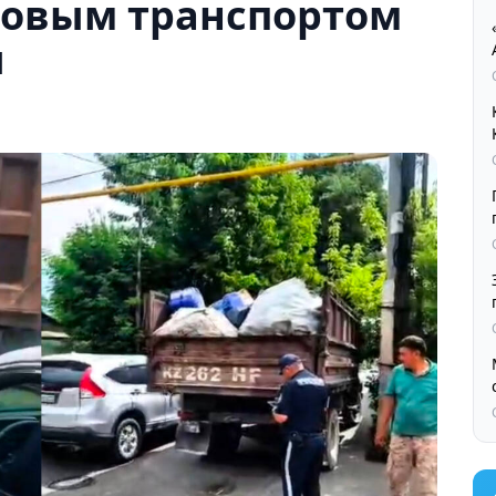
узовым транспортом
ы