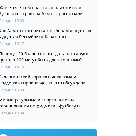
«Хочется, чтобы нас слышали»:жители
Ауэзовского района Алматы рассказали,
чего ждут от выборов депутатов Курултая
Сегодня 16:36
Как Алматы готовится к выборам депутатов
Курултая Республики Казахстан
Сегодня 16:17
Почему 120 баллов не всегда гарантируют
грант, а 100 могут быть достаточными?
Сегодня 15:16
Экологический караван, инклюзия и
поддержка производства: что обсуждали
партии в регионах
Сегодня 15:00
Министр туризма и спорта посетил
соревнования по фиджитал-футболу в
рамках «Игр Будущего 2026»
Сегодня 14:39