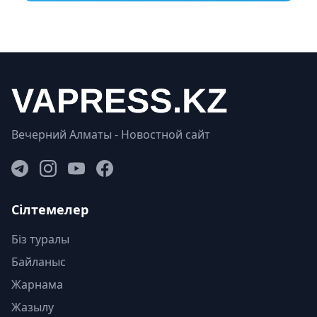
Вечерний Алматы - Новостной сайт
Сілтемелер
Біз туралы
Байланыс
Жарнама
Жазылу