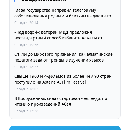
Глава государства направил телеграмму
соболезнования родным и близким выдающегося
кинорежиссера Ардака Амиркулова
Сегодня 20:14
«Над водой»: ветеран МВД предложил
нестандартный способ избавить Алматы от
пробок и смога
Сегодня 19:56
От ИИ до мирового признания: как алматинские
педагоги задают тренды в изучении языков
Сегодня 18:27
Свыше 1900 ИИ-фильмов из более чем 90 стран
поступило на Astana AI Film Festival
Сегодня 18:03
В Вооруженных силах стартовал челлендж по
чтению произведений Абая
Сегодня 17:38