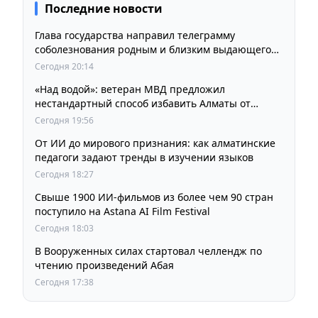
Последние новости
Глава государства направил телеграмму
соболезнования родным и близким выдающегося
кинорежиссера Ардака Амиркулова
Сегодня 20:14
«Над водой»: ветеран МВД предложил
нестандартный способ избавить Алматы от
пробок и смога
Сегодня 19:56
От ИИ до мирового признания: как алматинские
педагоги задают тренды в изучении языков
Сегодня 18:27
Свыше 1900 ИИ-фильмов из более чем 90 стран
поступило на Astana AI Film Festival
Сегодня 18:03
В Вооруженных силах стартовал челлендж по
чтению произведений Абая
Сегодня 17:38