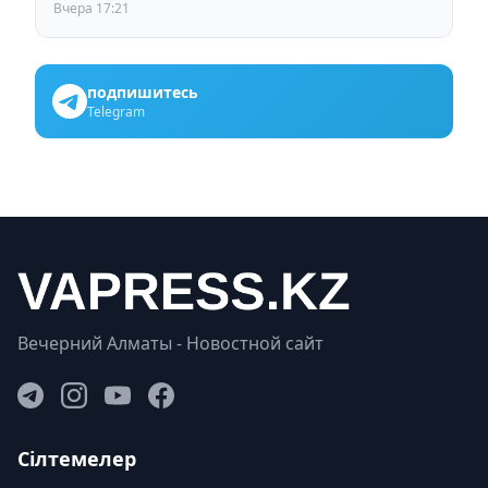
выборах членов Курылтая
Вчера 17:21
подпишитесь
Telegram
Вечерний Алматы - Новостной сайт
Сілтемелер