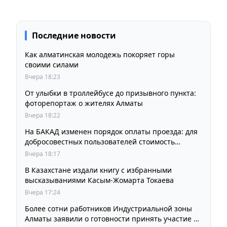
Последние новости
Как алматинская молодежь покоряет горы
своими силами
Вчера 18:23
От улыбки в троллейбусе до призывного пункта:
фоторепортаж о жителях Алматы
Вчера 18:22
На БАКАД изменен порядок оплаты проезда: для
добросовестных пользователей стоимость
остается прежней
Вчера 18:17
В Казахстане издали книгу с избранными
высказываниями Касым-Жомарта Токаева
Вчера 17:24
Более сотни работников Индустриальной зоны
Алматы заявили о готовности принять участие в