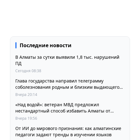
Последние новости
В Алматы за сутки выявили 1,8 тыс. нарушений
ПД
Сегодня 08:38
Глава государства направил телеграмму
соболезнования родным и близким выдающегося
кинорежиссера Ардака Амиркулова
Вчера 20:14
«Над водой»: ветеран МВД предложил
нестандартный способ избавить Алматы от
пробок и смога
Вчера 19:56
От ИИ до мирового признания: как алматинские
педагоги задают тренды в изучении языков