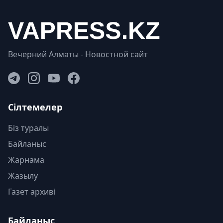
Вечерний Алматы - Новостной сайт
Сілтемелер
Біз туралы
Байланыс
Жарнама
Жазылу
Газет архиві
Байланыс