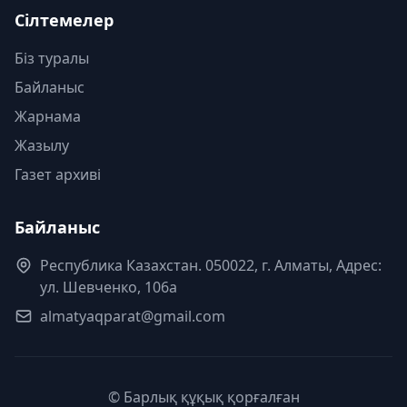
Сілтемелер
Біз туралы
Байланыс
Жарнама
Жазылу
Газет архиві
Байланыс
Республика Казахстан. 050022, г. Алматы, Адрес:
ул. Шевченко, 106а
almatyaqparat@gmail.com
© Барлық құқық қорғалған