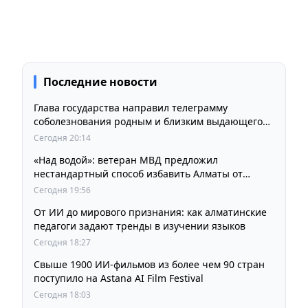
Последние новости
Глава государства направил телеграмму
соболезнования родным и близким выдающегося
кинорежиссера Ардака Амиркулова
Сегодня 20:14
«Над водой»: ветеран МВД предложил
нестандартный способ избавить Алматы от
пробок и смога
Сегодня 19:56
От ИИ до мирового признания: как алматинские
педагоги задают тренды в изучении языков
Сегодня 18:27
Свыше 1900 ИИ-фильмов из более чем 90 стран
поступило на Astana AI Film Festival
Сегодня 18:03