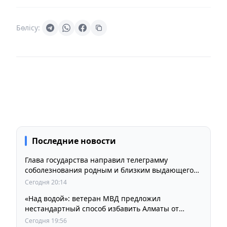
Бөлісу:
Последние новости
Глава государства направил телеграмму
соболезнования родным и близким выдающегося
кинорежиссера Ардака Амиркулова
Сегодня 20:14
«Над водой»: ветеран МВД предложил
нестандартный способ избавить Алматы от
пробок и смога
Сегодня 19:56