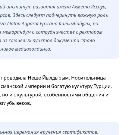
ий институт развития имени Ахмета Яссауи,
рсов. Здесь следует подчеркнуть важную роль
га Аlatau Aqparat Ержана Калымбайұлы, по
н меморандум о сотрудничестве с ректором
 из ключевых пунктов документа стало
дников медиахолдинга.
ме проводила Неше Йылдырым. Носительница
Османской империи и богатую культуру Турции,
, но и с культурой, особенностями общения и
вглубь веков.
нная церемония вручения сертификатов.