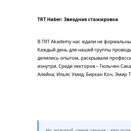
TRT Haber: Звездная стажировка
В TRT Akademy нас ждали не формальные
Каждый день для нашей группы провод
делились опытом, раскрывали професси
изнутри. Среди лекторов – Гюльчен Са
Алейна, Ильяс Умид, Биркан Коч, Эмир 
Но, пожалуй, самое ценное – это ощу