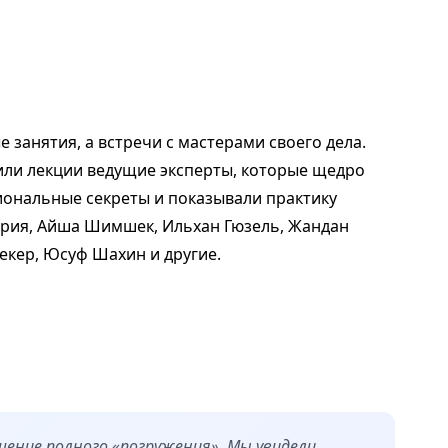
 занятия, а встречи с мастерами своего дела.
или лекции ведущие эксперты, которые щедро
ональные секреты и показывали практику
кария, Айша Шимшек, Ильхан Гюзель, Жандан
Текер, Юсуф Шахин и другие.
щение полного «погружения». Мы увидели