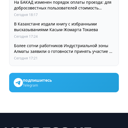
На БАКАД изменен порядок оплаты проезда: для
добросовестных пользователей стоимость
остается прежней
Сегодня 18:17
В Казахстане издали книгу с избранными
высказываниями Касым-Жомарта Токаева
Сегодня 17:24
Более сотни работников Индустриальной зоны
Алматы заявили о готовности принять участие в
выборах членов Курылтая
Сегодня 17:21
подпишитесь
Telegram