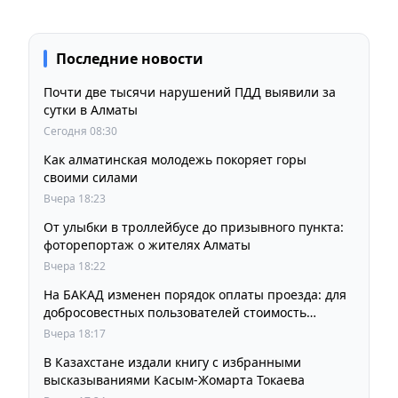
Последние новости
Почти две тысячи нарушений ПДД выявили за
сутки в Алматы
Сегодня 08:30
Как алматинская молодежь покоряет горы
своими силами
Вчера 18:23
От улыбки в троллейбусе до призывного пункта:
фоторепортаж о жителях Алматы
Вчера 18:22
На БАКАД изменен порядок оплаты проезда: для
добросовестных пользователей стоимость
остается прежней
Вчера 18:17
В Казахстане издали книгу с избранными
высказываниями Касым-Жомарта Токаева