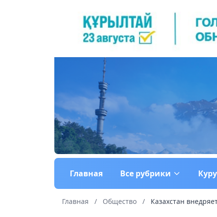
Главная
Все рубрики
Кур
Главная
/
Общество
/
Казахстан внедряет