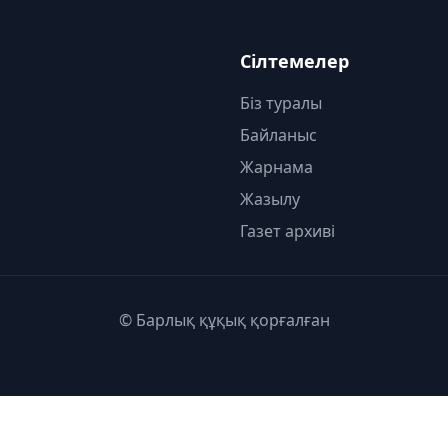
Сілтемелер
Біз туралы
Байланыс
Жарнама
Жазылу
Газет архиві
© Барлық құқық қорғалған