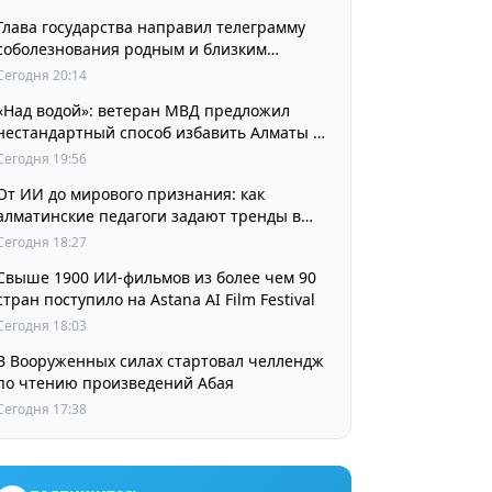
Глава государства направил телеграмму
соболезнования родным и близким
выдающегося кинорежиссера Ардака
Сегодня 20:14
Амиркулова
«Над водой»: ветеран МВД предложил
нестандартный способ избавить Алматы от
пробок и смога
Сегодня 19:56
От ИИ до мирового признания: как
алматинские педагоги задают тренды в
изучении языков
Сегодня 18:27
Свыше 1900 ИИ-фильмов из более чем 90
стран поступило на Astana AI Film Festival
Сегодня 18:03
В Вооруженных силах стартовал челлендж
по чтению произведений Абая
Сегодня 17:38