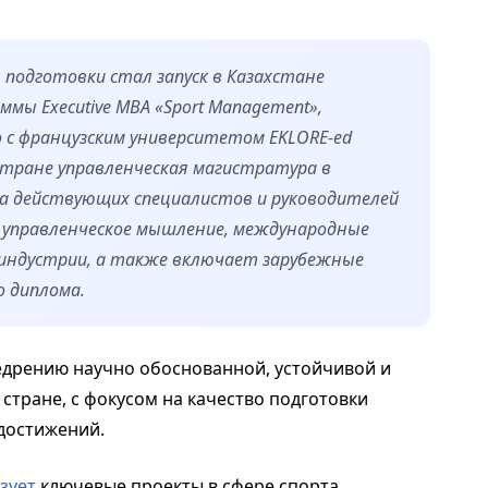
подготовки стал запуск в Казахстане
мы Executive MBA «Sport Management»,
 с французским университетом EKLORE-ed
в стране управленческая магистратура в
а действующих специалистов и руководителей
е управленческое мышление, международные
 индустрии, а также включает зарубежные
о диплома.
едрению научно обоснованной, устойчивой и
стране, с фокусом на качество подготовки
достижений.
зует
ключевые проекты в сфере спорта.