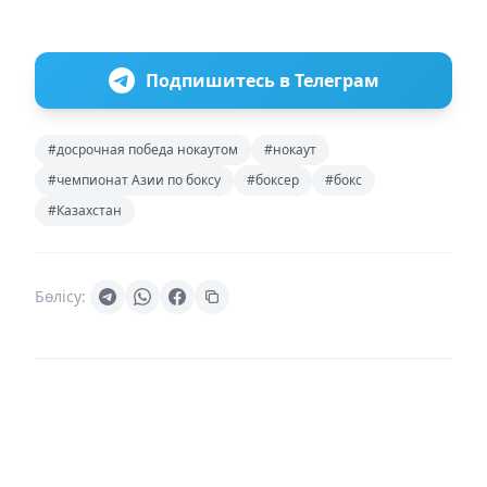
Подпишитесь в Телеграм
#досрочная победа нокаутом
#нокаут
#чемпионат Азии по боксу
#боксер
#бокс
#Казахстан
Бөлісу: