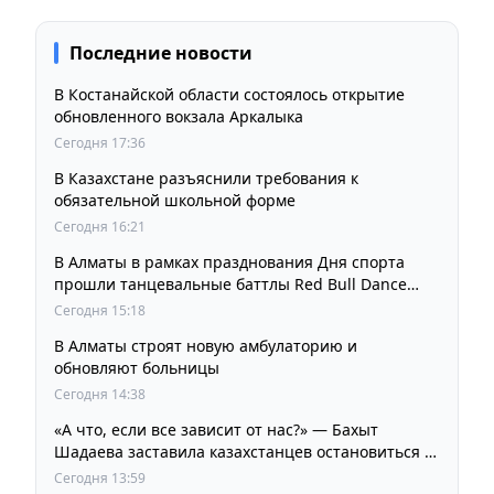
Последние новости
В Костанайской области состоялось открытие
обновленного вокзала Аркалыка
Сегодня 17:36
В Казахстане разъяснили требования к
обязательной школьной форме
Сегодня 16:21
В Алматы в рамках празднования Дня спорта
прошли танцевальные баттлы Red Bull Dance
Your Style
Сегодня 15:18
В Алматы строят новую амбулаторию и
обновляют больницы
Сегодня 14:38
«А что, если все зависит от нас?» — Бахыт
Шадаева заставила казахстанцев остановиться и
задуматься
Сегодня 13:59