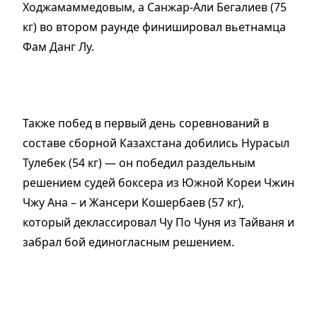
Ходжамаммедовым, а Санжар-Али Бегалиев (75
кг) во втором раунде финишировал вьетнамца
Фам Данг Лу.
Также побед в первый день соревнований в
составе сборной Казахстана добились Нурасыл
Тулебек (54 кг) — он победил раздельным
решением судей боксера из Южной Кореи Чжин
Чжу Ана – и Жансери Кошербаев (57 кг),
который деклассировал Чу По Чуня из Тайваня и
забрал бой единогласным решением.