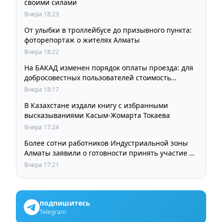
своими силами
Вчера 18:23
От улыбки в троллейбусе до призывного пункта:
фоторепортаж о жителях Алматы
Вчера 18:22
На БАКАД изменен порядок оплаты проезда: для
добросовестных пользователей стоимость
остается прежней
Вчера 18:17
В Казахстане издали книгу с избранными
высказываниями Касым-Жомарта Токаева
Вчера 17:24
Более сотни работников Индустриальной зоны
Алматы заявили о готовности принять участие в
выборах членов Курылтая
Вчера 17:21
подпишитесь
Telegram