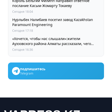
Король Бельгии Филипп направил ответное
послание Касым-Жомарту Токаеву
Сегодня 18:04
Нурлыбек Налибаев посетил завод Kazakhstan
Paramount Engineering
Сегодня 17:18
«Хочется, чтобы нас слышали»:жители
Ауэзовского района Алматы рассказали, чего
ждут от выборов депутатов Курултая
Сегодня 16:36
подпишитесь
Telegram