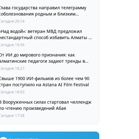
Глава государства направил телеграмму
соболезнования родным и близким
выдающегося кинорежиссера Ардака
Сегодня 20:14
Амиркулова
«Над водой»: ветеран МВД предложил
нестандартный способ избавить Алматы от
пробок и смога
Сегодня 19:56
От ИИ до мирового признания: как
алматинские педагоги задают тренды в
изучении языков
Сегодня 18:27
Свыше 1900 ИИ-фильмов из более чем 90
стран поступило на Astana AI Film Festival
Сегодня 18:03
В Вооруженных силах стартовал челлендж
по чтению произведений Абая
Сегодня 17:38