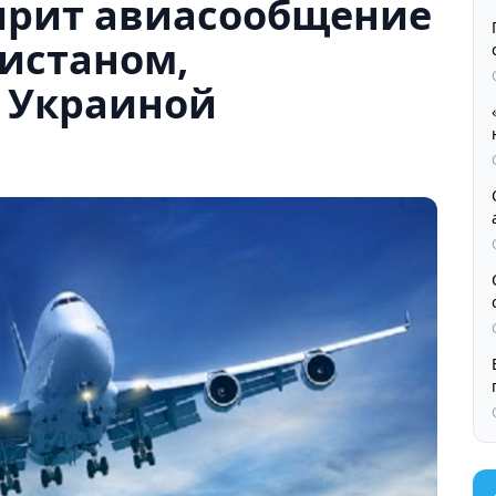
ирит авиасообщение
кистаном,
 Украиной