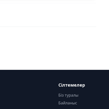
Сілтемелер
Біз туралы
Байланыс