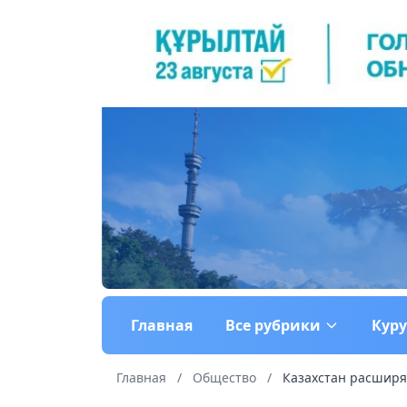
Главная
Все рубрики
Кур
Главная
/
Общество
/
Казахстан расширяе