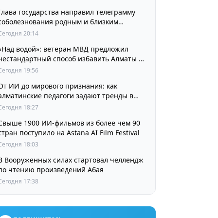
Глава государства направил телеграмму
соболезнования родным и близким
выдающегося кинорежиссера Ардака
Сегодня 20:14
Амиркулова
«Над водой»: ветеран МВД предложил
нестандартный способ избавить Алматы от
пробок и смога
Сегодня 19:56
От ИИ до мирового признания: как
алматинские педагоги задают тренды в
изучении языков
Сегодня 18:27
Свыше 1900 ИИ-фильмов из более чем 90
стран поступило на Astana AI Film Festival
Сегодня 18:03
В Вооруженных силах стартовал челлендж
по чтению произведений Абая
Сегодня 17:38