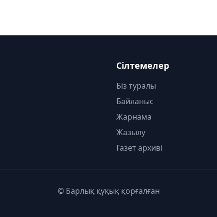
Сілтемелер
Біз туралы
Байланыс
Жарнама
Жазылу
Газет архиві
© Барлық құқық қорғалған