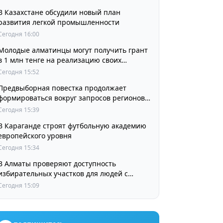
В Казахстане обсудили новый план
развития легкой промышленности
Сегодня 16:00
Молодые алматинцы могут получить грант
в 1 млн тенге на реализацию своих
проектов
Сегодня 15:52
Предвыборная повестка продолжает
формироваться вокруг запросов регионов
страны
Сегодня 15:39
В Караганде строят футбольную академию
европейского уровня
Сегодня 15:34
В Алматы проверяют доступность
избирательных участков для людей с
инвалидностью
Сегодня 15:09