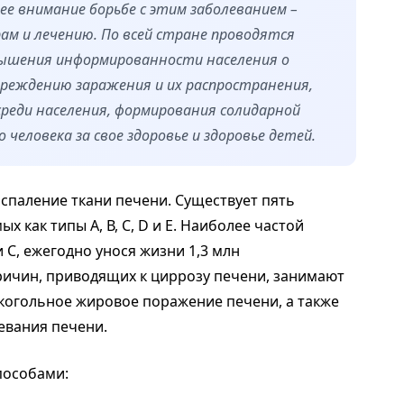
ее внимание борьбе с этим заболеванием –
ам и лечению. По всей стране проводятся
вышения информированности населения о
преждению заражения и их распространения,
среди населения, формирования солидарной
еловека за свое здоровье и здоровье детей.
спаление ткани печени. Существует пять
х как типы А, В, С, D и Е. Наиболее частой
 C, ежегодно унося жизни 1,3 млн
ичин, приводящих к циррозу печени, занимают
лкогольное жировое поражение печени, а также
евания печени.
способами: