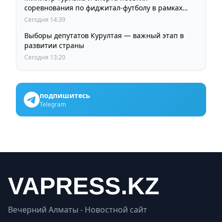
соревнования по фиджитал-футболу в рамках
«Игр Будущего 2026»
Сегодня 14:39
Выборы депутатов Курултая — важный этап в
развитии страны
Сегодня 13:20
подпишитесь
Telegram
Вечерний Алматы - Новостной сайт