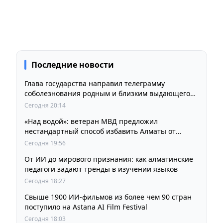
Последние новости
Глава государства направил телеграмму
соболезнования родным и близким выдающегося
кинорежиссера Ардака Амиркулова
Сегодня 20:14
«Над водой»: ветеран МВД предложил
нестандартный способ избавить Алматы от
пробок и смога
Сегодня 19:56
От ИИ до мирового признания: как алматинские
педагоги задают тренды в изучении языков
Сегодня 18:27
Свыше 1900 ИИ-фильмов из более чем 90 стран
поступило на Astana AI Film Festival
Сегодня 18:03