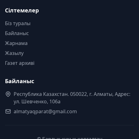
Сілтемелер
Біз туралы
Байланыс
Жарнама
Жазылу
Газет архиві
Байланыс
Республика Казахстан. 050022, г. Алматы, Адрес:
ул. Шевченко, 106а
almatyaqparat@gmail.com
© Барлық құқық қорғалған