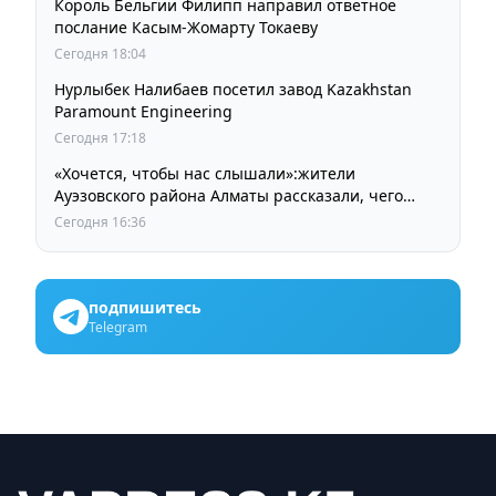
Король Бельгии Филипп направил ответное
послание Касым-Жомарту Токаеву
Сегодня 18:04
Нурлыбек Налибаев посетил завод Kazakhstan
Paramount Engineering
Сегодня 17:18
«Хочется, чтобы нас слышали»:жители
Ауэзовского района Алматы рассказали, чего
ждут от выборов депутатов Курултая
Сегодня 16:36
подпишитесь
Telegram